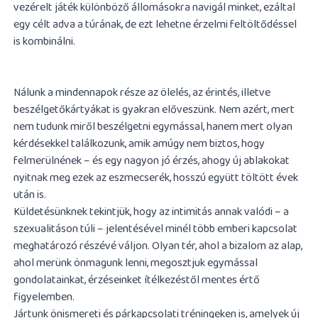
vezérelt játék különböző állomásokra navigál minket, ezáltal
egy célt adva a túrának, de ezt lehetne érzelmi feltöltődéssel
is kombinálni.
Nálunk a mindennapok része az ölelés, az érintés, illetve
beszélgetőkártyákat is gyakran előveszünk. Nem azért, mert
nem tudunk miről beszélgetni egymással, hanem mert olyan
kérdésekkel találkozunk, amik amúgy nem biztos, hogy
felmerülnének – és egy nagyon jó érzés, ahogy új ablakokat
nyitnak meg ezek az eszmecserék, hosszú együtt töltött évek
után is.
Küldetésünknek tekintjük, hogy az intimitás annak valódi – a
szexualitáson túli – jelentésével minél több emberi kapcsolat
meghatározó részévé váljon. Olyan tér, ahol a bizalom az alap,
ahol merünk önmagunk lenni, megosztjuk egymással
gondolatainkat, érzéseinket ítélkezéstől mentes értő
figyelemben.
Jártunk önismereti és párkapcsolati tréningeken is, amelyek új