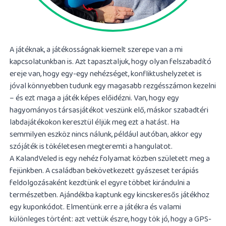
A játéknak, a játékosságnak kiemelt szerepe van a mi
kapcsolatunkban is. Azt tapasztaljuk, hogy olyan felszabadító
ereje van, hogy egy-egy nehézséget, konfliktushelyzetet is
jóval könnyebben tudunk egy magasabb rezgésszámon kezelni
– és ezt maga a játék képes előidézni. Van, hogy egy
hagyományos társasjátékot veszünk elő, máskor szabadtéri
labdajátékokon keresztül éljük meg ezt a hatást. Ha
semmilyen eszköz nincs nálunk, például autóban, akkor egy
szójáték is tökéletesen megteremti a hangulatot.
A KalandVeled is egy nehéz folyamat közben született meg a
fejünkben. A családban bekövetkezett gyászeset terápiás
feldolgozásaként kezdtünk el egyre többet kirándulni a
természetben. Ajándékba kaptunk egy kincskeresős játékhoz
egy kuponkódot. Elmentünk erre a játékra és valami
különleges történt: azt vettük észre, hogy tök jó, hogy a GPS-