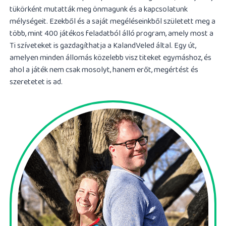
tükörként mutatták meg önmagunk és a kapcsolatunk
mélységeit. Ezekből és a saját megéléseinkből született meg a
több, mint 400 játékos feladatból álló program, amely most a
Ti szíveteket is gazdagíthatja a KalandVeled által. Egy út,
amelyen minden állomás közelebb visz titeket egymáshoz, és
ahol a játék nem csak mosolyt, hanem erőt, megértést és
szeretetet is ad.