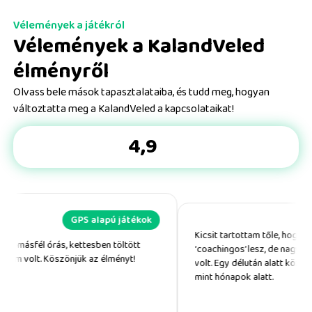
Vélemények a játékról
Vélemények a KalandVeled
élményről
Olvass bele mások tapasztalataiba, és tudd meg, hogyan
változtatta meg a KalandVeled a kapcsolataikat!
4,9
GPS alapú játékok
Kicsit tartottam tőle, hogy majd túl
ás, kettesben töltött
‘coachingos’ lesz, de nagyon természete
öszönjük az élményt!
volt. Egy délután alatt közelebb kerültünk
mint hónapok alatt.