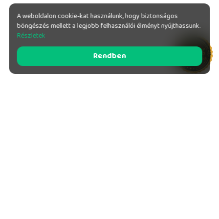
A weboldalon cookie-kat használunk, hogy biztonságos
böngészés mellett a legjobb felhasználói élményt nyújthassunk.
Részletek
Rendben
E-MAIL CÍM
TELEFONSZÁM
hello@kalandveled.hu
+36 70 366 6616
+36 70 850 9818
Adatvédelmi Tájékoztató
Általános Szerződési Feltételek
Sütik (cookie) kezelése
KalandVeled 2026 Minden jog fenntartva!