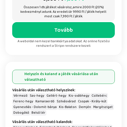
Összesen
1
db játékot vásárolsz, amire
2000
Ft (
20
%)
kedvezményt adunk.
Az eredeti ár
9990
Ft / játék helyett
most csak
7,990
Ft / játék.
Tovább
A weboldal nem kezel bankkártya adatokat. Az online fizetési
rendszert a Stripe rendszere kezeli.
Helyszín és kaland a játék vásárlása után
választható
Vásárlás után választható helyszínek:
Vérmező
Sas-hegy
Gellért-hegy
Kis-svábhegy
Csillebérc
Ferenc-hegy
Kamaraerdő
Szilvásvárad
Csopak - Király-kút
Gyenesdiás - Dolomit-bánya
Kis-Balaton
Demjén
Margitsziget
Dobogókő
Belső tér
Vásárlás után választható kalandok: