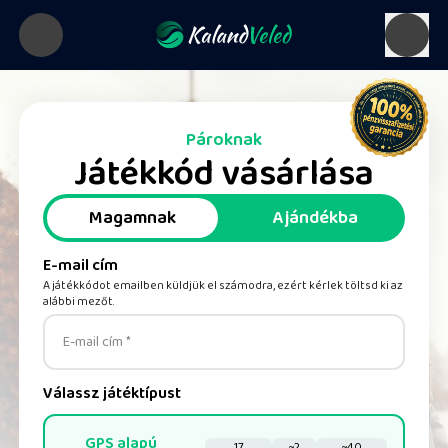
Pároknak
Játékkód vásárlása
Magamnak
Ajándékba
E-mail cím
A játékkódot emailben küldjük el számodra, ezért kérlek töltsd ki az
alábbi mezőt.
E-mail cím *
Válassz játéktípust
GPS alapú
17
~2
~40