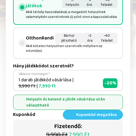
helyszín
óra
feladat
játékok
Akik térkép használatával, a megadott helyszínek
valamelyikén szeretnének új színt vinni a kapcsolatukba.
Bárhol
~2
~40
OtthonRandi
játszható
óra
feladat
Akik kötelen helyszínen szeretnék mélyíteni az
intimitást.
Hány játékkódot szeretnél?
Válassz csomagot *
1 darab játékkód vásárlása
|
-20%
9,990 Ft
|
7,990 Ft
Helyszín és kaland a játék vásárlása után
választható
Kuponkód
Kuponkód megadása
Fizetendő:
9,990 Ft
7,990 Ft